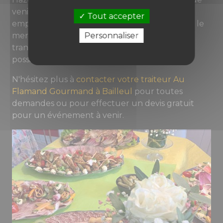
venir déguster ses réalisations en livraison et à
Tout accepter
emporter tout au long de la semaine excepté le
Personnaliser
mercredi. Si vous préférez profiter
tranquillement de nos mets à domicile, il est
possible de vous faire livrer.
N'hésitez plus à
contacter votre traiteur Au
Flamand Gourmand à Bailleul
pour toutes
demandes ou pour effectuer un devis gratuit
pour un événement à venir.