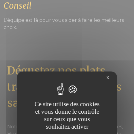
Conseil
L'équipe est là pour vous aider à faire les meilleurs
choix.
Dégustez nos plats
X
traiteur aux multiples
saveurs
Ce site utilise des cookies
et vous donne le contrôle
sur ceux que vous
souhaitez activer
Notre établissement traiteur près d'Armentières,
Hazebrouck, Merville et Cassel vous propose de