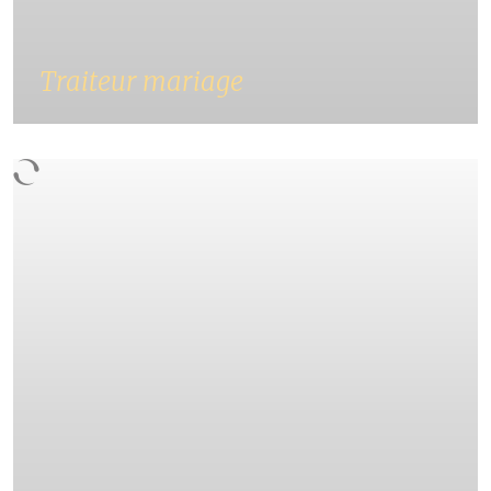
Traiteur mariage
Pour célébrer le plus beau jour de votre vie,
faites appel Au Flamand Gourmand pour
réaliser le menu de votre mariage.