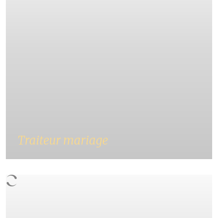
Traiteur mariage
Pour célébrer le plus beau jour de votre vie,
faites appel Au Flamand Gourmand pour
réaliser le menu de votre mariage.